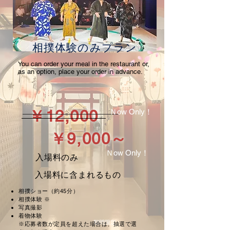
相撲体験
のみプラン
You can order your meal in the restaurant or,
as an option, place your order in advance.
￥12,000
Ｎow Only！
￥9,000～
Ｎow Only！
入場料のみ
入場料に含まれるもの
相撲ショー（約45分）
相撲体験 ※
写真撮影
着物体験
期間限定
※応募者数が定員を超えた場合は、抽選で選