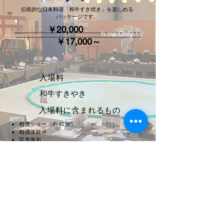
伝統的な日本料理「和牛すき焼き」を楽しめる
パッケージです。
￥20,000
Ｎow Only！
￥17,000～
入場料
和牛すきやき
入場料に含まれるもの
期間限定
相撲ショー（約45分）
相撲体験※
写真撮影
着物体験
※応募者数が定員を超えた場合は、抽選で選
考を行う場合があります。
予約する