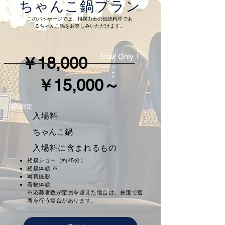
ちゃんこ鍋プラン
このパッケージでは、相撲力士の伝統料理であ
るちゃんこ鍋をお楽しみいただけます。
Ｎow Only！
￥18,000
￥15,000～
期間限定
入場料
ちゃんこ鍋
入場料に含まれるもの
相撲ショー（約45分）
相撲体験 ※
写真撮影
着物体験
※応募者数が定員を超えた場合は、抽選で選
考を行う場合があります。